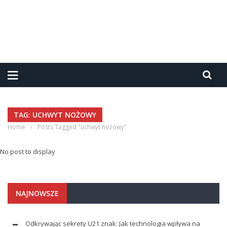
TAG: UCHWYT NOŻOWY
Home
›
Posts Tagged "uchwyt nożowy"
No post to display
NAJNOWSZE
Odkrywając sekrety U21 znak: Jak technologia wpływa na