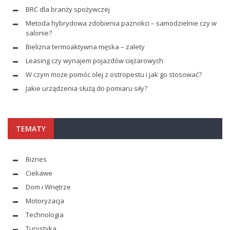
BRC dla branży spożywczej
Metoda hybrydowa zdobienia paznokci – samodzielnie czy w
salonie?
Bielizna termoaktywna męska – zalety
Leasing czy wynajem pojazdów ciężarowych
W czym może pomóc olej z ostropestu i jak go stosować?
Jakie urządzenia służą do pomiaru siły?
TEMATY
Biznes
Ciekawe
Dom i Wnętrze
Motoryzacja
Technologia
Turystyka