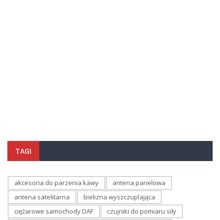
TAGI
akcesoria do parzenia kawy
antena panelowa
antena satelitarna
bielizna wyszczuplająca
ciężarowe samochody DAF
czujniki do pomiaru siły