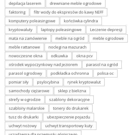
depilacja laserem
drewniane meble ogrodowe
faktoring
filtr wody do ekspresów do kawy NEFF
komputery poleasingowe
końcówka cylindra
kryptowaluty
laptopy poleasingowe
Leczenie depresji
mata na zamówienie
meble na ogród
meble ogrodowe
meble rattanowe
noclegi na mazurach
nowoczesne okna
odkuwka
okna pcv
ośrodek wypoczynkowy nad jeziorem
parasol na ogród
parasol ogrodowy
podkładka ochronna
polisa oc
pomiar siły
psylocybina
rynek kryptowalut
samochody ciężarowe
sklep z bielizna
strefy w ogrodzie
szablony dekoracyjne
szablony malarskie
tonery do drukarek
tusz do drukarki
ubezpieczenie pojazdu
uchwyt nożowy
uchwyt transportowy kuty
urządzenia dla przemysłu górniczego