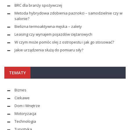
BRC dla branży spożywczej
Metoda hybrydowa zdobienia paznokci – samodzielnie czy w
salonie?
Bielizna termoaktywna męska – zalety
Leasing czy wynajem pojazdów ciężarowych
W czym może pomóc olej z ostropestu i jak go stosować?
Jakie urządzenia służą do pomiaru siły?
TEMATY
Biznes
Ciekawe
Dom i Wnętrze
Motoryzacja
Technologia
Turystyka