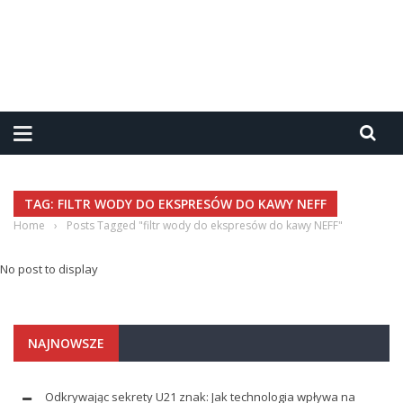
TAG: FILTR WODY DO EKSPRESÓW DO KAWY NEFF
Home
›
Posts Tagged "filtr wody do ekspresów do kawy NEFF"
No post to display
NAJNOWSZE
Odkrywając sekrety U21 znak: Jak technologia wpływa na