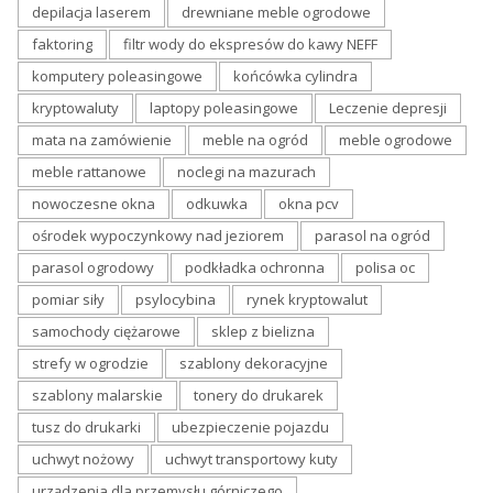
depilacja laserem
drewniane meble ogrodowe
faktoring
filtr wody do ekspresów do kawy NEFF
komputery poleasingowe
końcówka cylindra
kryptowaluty
laptopy poleasingowe
Leczenie depresji
mata na zamówienie
meble na ogród
meble ogrodowe
meble rattanowe
noclegi na mazurach
nowoczesne okna
odkuwka
okna pcv
ośrodek wypoczynkowy nad jeziorem
parasol na ogród
parasol ogrodowy
podkładka ochronna
polisa oc
pomiar siły
psylocybina
rynek kryptowalut
samochody ciężarowe
sklep z bielizna
strefy w ogrodzie
szablony dekoracyjne
szablony malarskie
tonery do drukarek
tusz do drukarki
ubezpieczenie pojazdu
uchwyt nożowy
uchwyt transportowy kuty
urządzenia dla przemysłu górniczego