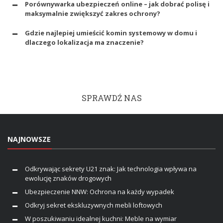
Porównywarka ubezpieczeń online – jak dobrać polisę i
maksymalnie zwiększyć zakres ochrony?
Gdzie najlepiej umieścić komin systemowy w domu i
dlaczego lokalizacja ma znaczenie?
SPRAWDŹ NAS
NAJNOWSZE
Odkrywając sekrety U21 znak: Jak technologia wpływa na
ewolucję znaków drogowych
Ubezpieczenie NNW: Ochrona na każdy wypadek
Odkryj sekret ekskluzywnych mebli loftowych
W poszukiwaniu idealnej kuchni: Meble na wymiar