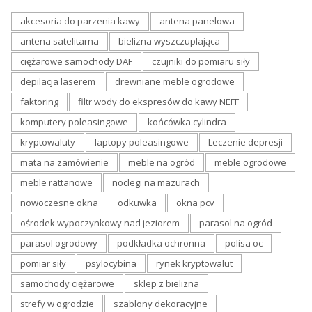
akcesoria do parzenia kawy
antena panelowa
antena satelitarna
bielizna wyszczuplająca
ciężarowe samochody DAF
czujniki do pomiaru siły
depilacja laserem
drewniane meble ogrodowe
faktoring
filtr wody do ekspresów do kawy NEFF
komputery poleasingowe
końcówka cylindra
kryptowaluty
laptopy poleasingowe
Leczenie depresji
mata na zamówienie
meble na ogród
meble ogrodowe
meble rattanowe
noclegi na mazurach
nowoczesne okna
odkuwka
okna pcv
ośrodek wypoczynkowy nad jeziorem
parasol na ogród
parasol ogrodowy
podkładka ochronna
polisa oc
pomiar siły
psylocybina
rynek kryptowalut
samochody ciężarowe
sklep z bielizna
strefy w ogrodzie
szablony dekoracyjne