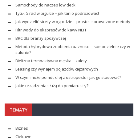
Samochody do naczep low deck
Tytuł: 5 rad w pigułce – jak tanio podróżować!
Jak wydzielić strefy w ogrodzie – proste i sprawdzone metody
Filtr wody do ekspresów do kawy NEFF
BRC dla branży spożywczej
Metoda hybrydowa zdobienia paznokci – samodzielnie czy w
salonie?
Bielizna termoaktywna męska – zalety
Leasing czy wynajem pojazdów ciężarowych
W czym może pomóc olej z ostropestu i jak go stosować?
Jakie urządzenia służą do pomiaru siły?
TEMATY
Biznes
Ciekawe