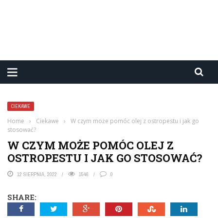
CIEKAWE
Home
›
Ciekawe
›
W czym może pomóc olej z ostropestu i jak go
stosować?
W CZYM MOŻE POMÓC OLEJ Z
OSTROPESTU I JAK GO STOSOWAĆ?
12 SIERPNIA, 2022
1546
0
SHARE: