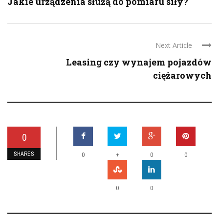
Jakie urządzenia służą do pomiaru siły?
Next Article
Leasing czy wynajem pojazdów
ciężarowych
0
SHARES
+
0
0
0
0
0