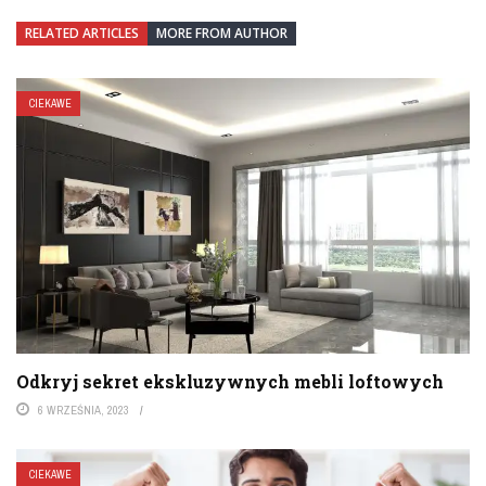
RELATED ARTICLES
MORE FROM AUTHOR
CIEKAWE
Odkryj sekret ekskluzywnych mebli loftowych
6 WRZEŚNIA, 2023
CIEKAWE