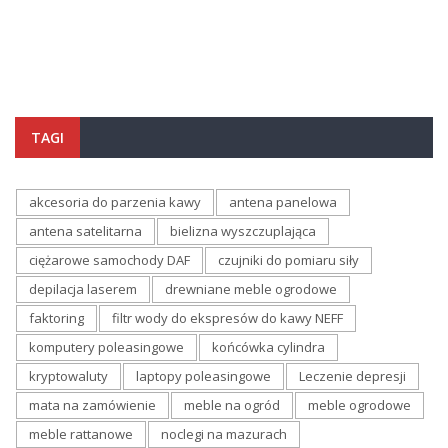
TAGI
akcesoria do parzenia kawy
antena panelowa
antena satelitarna
bielizna wyszczuplająca
ciężarowe samochody DAF
czujniki do pomiaru siły
depilacja laserem
drewniane meble ogrodowe
faktoring
filtr wody do ekspresów do kawy NEFF
komputery poleasingowe
końcówka cylindra
kryptowaluty
laptopy poleasingowe
Leczenie depresji
mata na zamówienie
meble na ogród
meble ogrodowe
meble rattanowe
noclegi na mazurach