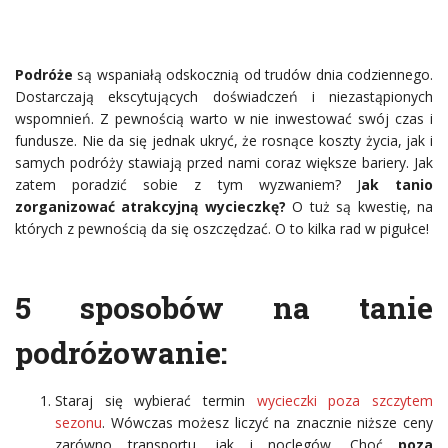
Podróże
są wspaniałą odskocznią od trudów dnia codziennego.
Dostarczają ekscytujących doświadczeń i niezastąpionych
wspomnień. Z pewnością warto w nie inwestować swój czas i
fundusze. Nie da się jednak ukryć, że rosnące koszty życia, jak i
samych podróży stawiają przed nami coraz większe bariery. Jak
zatem poradzić sobie z tym wyzwaniem? J
ak tanio
zorganizować atrakcyjną wycieczkę?
O tuż są kwestię, na
których z pewnością da się oszczędzać. O to kilka rad w pigułce!
5 sposobów na tanie
podróżowanie:
Staraj się wybierać termin
wycieczki poza szczytem
sezonu
. Wówczas możesz liczyć na znacznie niższe ceny
zarówno transportu, jak i noclegów. Choć
poza