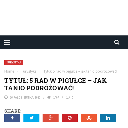
TURYSTYKA
Home
›
Turystyka
›
Tytuł: 5 rad w pigułce – jak tanio podróżować!
TYTUŁ: 5 RAD W PIGUŁCE – JAK
TANIO PODRÓŻOWAĆ!
16 PAŹDZIERNIKA, 2022
1407
0
SHARE: