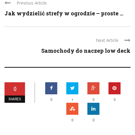
Previous Article
Jak wydzielić strefy w ogrodzie – proste ...
Next Article
Samochody do naczep low deck
0
SHARES
+
0
0
0
0
0