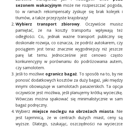
sezonem wakacyjnym
może nie rozpieszczać pogoda,
to w ramach rekompensaty zyskuje się brak kolejek i
tłumów, a także przejrzyste krajobrazy!
Wybierz transport zbiorowy
. Oczywiście musisz
pamiętać, że na koszty transportu wpływają też
odległości. Co, jednak ważne transport publiczny się
doskonale rozwija, co oznacza, że podróż autokarem, czy
pociągiem jest teraz znacznie wygodniejszy niż jeszcze
parę lat temu. Jednocześnie jest cenowo często
konkurencyjny w porównaniu do podróżowania autem,
czy samolotem.
Jeśli to możliwe
ogranicz bagaż
. To sposób na to, by nie
ponosić dodatkowych kosztów za duży bagaż, jaki między
innymi obowiązuje w samolotach pasażerskich. Ta opcja
oczywiście jest możliwa, jeśli planujemy krótką wycieczkę.
Wówczas można spakować się minimalistycznie w sam
bagaż podręczny.
Wybierz
miejsce noclegu na obrzeżach miasta
. Nie
jest tajemnicą, że w centrach dużych miast, ceny są
wyższe. Dlatego, szukając, oszczędności na wycieczce