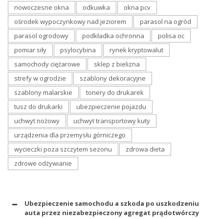
nowoczesne okna
odkuwka
okna pcv
ośrodek wypoczynkowy nad jeziorem
parasol na ogród
parasol ogrodowy
podkładka ochronna
polisa oc
pomiar siły
psylocybina
rynek kryptowalut
samochody ciężarowe
sklep z bielizna
strefy w ogrodzie
szablony dekoracyjne
szablony malarskie
tonery do drukarek
tusz do drukarki
ubezpieczenie pojazdu
uchwyt nożowy
uchwyt transportowy kuty
urządzenia dla przemysłu górniczego
wycieczki poza szczytem sezonu
zdrowa dieta
zdrowe odżywianie
Ubezpieczenie samochodu a szkoda po uszkodzeniu
auta przez niezabezpieczony agregat prądotwórczy