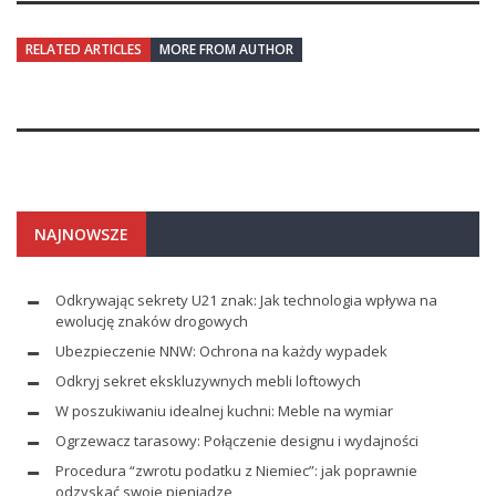
RELATED ARTICLES
MORE FROM AUTHOR
NAJNOWSZE
Odkrywając sekrety U21 znak: Jak technologia wpływa na
ewolucję znaków drogowych
Ubezpieczenie NNW: Ochrona na każdy wypadek
Odkryj sekret ekskluzywnych mebli loftowych
W poszukiwaniu idealnej kuchni: Meble na wymiar
Ogrzewacz tarasowy: Połączenie designu i wydajności
Procedura “zwrotu podatku z Niemiec”: jak poprawnie
odzyskać swoje pieniądze