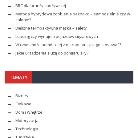
BRC dla branży spożywczej
Metoda hybrydowa zdobienia paznokci – samodzielnie czy w
salonie?
Bielizna termoaktywna męska – zalety
Leasing czy wynajem pojazdów ciężarowych
W czym może pomóc olej z ostropestu i jak go stosować?
Jakie urządzenia służą do pomiaru siły?
TEMATY
Biznes
Ciekawe
Dom i Wnętrze
Motoryzacja
Technologia
Turystyka