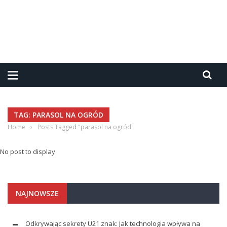
TAG: PARASOL NA OGRÓD
Home
›
Posts Tagged "parasol na ogród"
No post to display
NAJNOWSZE
Odkrywając sekrety U21 znak: Jak technologia wpływa na