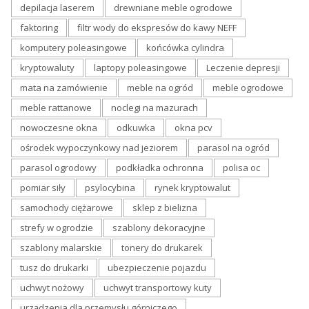
depilacja laserem
drewniane meble ogrodowe
faktoring
filtr wody do ekspresów do kawy NEFF
komputery poleasingowe
końcówka cylindra
kryptowaluty
laptopy poleasingowe
Leczenie depresji
mata na zamówienie
meble na ogród
meble ogrodowe
meble rattanowe
noclegi na mazurach
nowoczesne okna
odkuwka
okna pcv
ośrodek wypoczynkowy nad jeziorem
parasol na ogród
parasol ogrodowy
podkładka ochronna
polisa oc
pomiar siły
psylocybina
rynek kryptowalut
samochody ciężarowe
sklep z bielizna
strefy w ogrodzie
szablony dekoracyjne
szablony malarskie
tonery do drukarek
tusz do drukarki
ubezpieczenie pojazdu
uchwyt nożowy
uchwyt transportowy kuty
urządzenia dla przemysłu górniczego