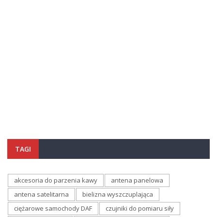
TAGI
akcesoria do parzenia kawy
antena panelowa
antena satelitarna
bielizna wyszczuplająca
ciężarowe samochody DAF
czujniki do pomiaru siły