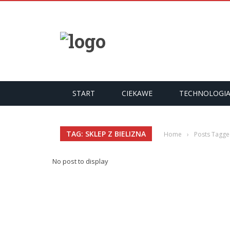
START
CIEKAWE
TECHNOLOGI
TAG: SKLEP Z BIELIZNA
Home
›
Posts Tagged
No post to display