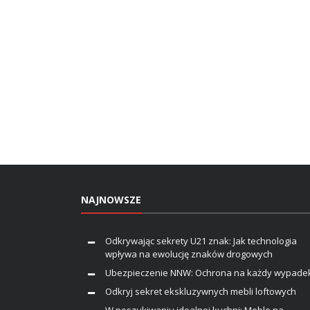
NAJNOWSZE
Odkrywając sekrety U21 znak: Jak technologia
wpływa na ewolucję znaków drogowych
Ubezpieczenie NNW: Ochrona na każdy wypade
Odkryj sekret ekskluzywnych mebli loftowych