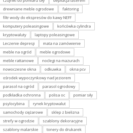
czujniki do pomiaru siły
depilacja laserem
drewniane meble ogrodowe
faktoring
filtr wody do ekspresów do kawy NEFF
komputery poleasingowe
końcówka cylindra
kryptowaluty
laptopy poleasingowe
Leczenie depresji
mata na zamówienie
meble na ogród
meble ogrodowe
meble rattanowe
noclegi na mazurach
nowoczesne okna
odkuwka
okna pcv
ośrodek wypoczynkowy nad jeziorem
parasol na ogród
parasol ogrodowy
podkładka ochronna
polisa oc
pomiar siły
psylocybina
rynek kryptowalut
samochody ciężarowe
sklep z bielizna
strefy w ogrodzie
szablony dekoracyjne
szablony malarskie
tonery do drukarek