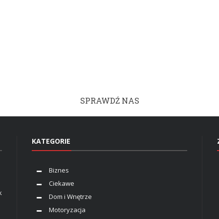
SPRAWDŹ NAS
KATEGORIE
Biznes
Ciekawe
k
Dom i Wnętrze
Motoryzacja