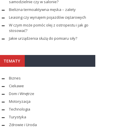
samodzielnie czy w salonie?
Bielizna termoaktywna męska – zalety
Leasing czy wynajem pojazdów ciężarowych
W czym może pomóc olej z ostropestu i jak go
stosować?
Jakie urządzenia służą do pomiaru siły?
TEMATY
Biznes
Ciekawe
Dom i Wnętrze
Motoryzacja
Technologia
Turystyka
Zdrowie i Uroda