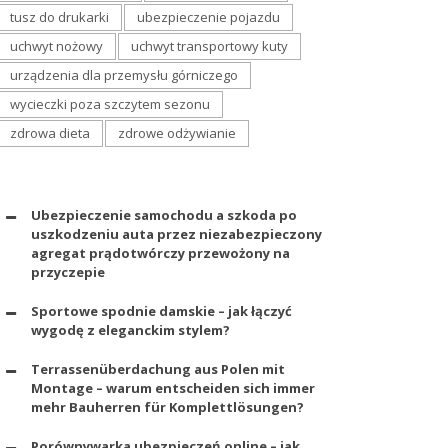
tusz do drukarki
ubezpieczenie pojazdu
uchwyt nożowy
uchwyt transportowy kuty
urządzenia dla przemysłu górniczego
wycieczki poza szczytem sezonu
zdrowa dieta
zdrowe odżywianie
Ubezpieczenie samochodu a szkoda po
uszkodzeniu auta przez niezabezpieczony
agregat prądotwórczy przewożony na
przyczepie
Sportowe spodnie damskie – jak łączyć
wygodę z eleganckim stylem?
Terrassenüberdachung aus Polen mit
Montage – warum entscheiden sich immer
mehr Bauherren für Komplettlösungen?
Porównywarka ubezpieczeń online – jak