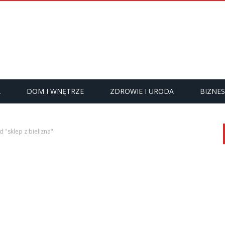
A
DOM I WNĘTRZE
ZDROWIE I URODA
BIZNES
 "sklep z bielizna"