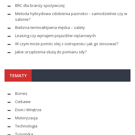
BRC dla branży spożywczej
Metoda hybrydowa zdobienia paznokci – samodzielnie czy w
salonie?
Bielizna termoaktywna męska – zalety
Leasing czy wynajem pojazdów ciężarowych
W czym może pomóc olej z ostropestu i jak go stosować?
Jakie urządzenia służą do pomiaru siły?
TEMATY
Biznes
Ciekawe
Dom i Wnętrze
Motoryzacja
Technologia
Turystyka