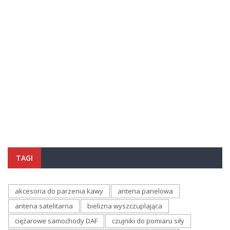
TAGI
akcesoria do parzenia kawy
antena panelowa
antena satelitarna
bielizna wyszczuplająca
ciężarowe samochody DAF
czujniki do pomiaru siły