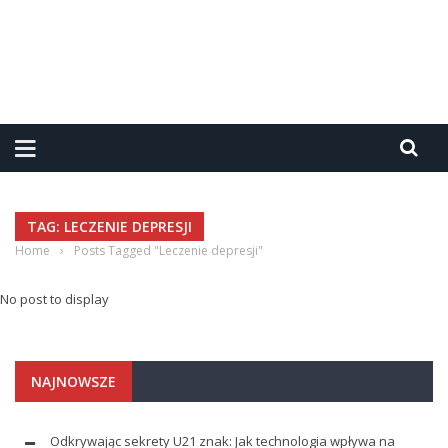
TAG: LECZENIE DEPRESJI
Home
›
Posts Tagged "Leczenie depresji"
No post to display
NAJNOWSZE
Odkrywając sekrety U21 znak: Jak technologia wpływa na