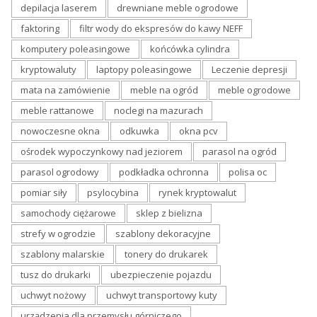
depilacja laserem
drewniane meble ogrodowe
faktoring
filtr wody do ekspresów do kawy NEFF
komputery poleasingowe
końcówka cylindra
kryptowaluty
laptopy poleasingowe
Leczenie depresji
mata na zamówienie
meble na ogród
meble ogrodowe
meble rattanowe
noclegi na mazurach
nowoczesne okna
odkuwka
okna pcv
ośrodek wypoczynkowy nad jeziorem
parasol na ogród
parasol ogrodowy
podkładka ochronna
polisa oc
pomiar siły
psylocybina
rynek kryptowalut
samochody ciężarowe
sklep z bielizna
strefy w ogrodzie
szablony dekoracyjne
szablony malarskie
tonery do drukarek
tusz do drukarki
ubezpieczenie pojazdu
uchwyt nożowy
uchwyt transportowy kuty
urządzenia dla przemysłu górniczego