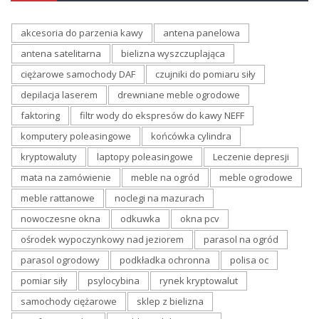
akcesoria do parzenia kawy
antena panelowa
antena satelitarna
bielizna wyszczuplająca
ciężarowe samochody DAF
czujniki do pomiaru siły
depilacja laserem
drewniane meble ogrodowe
faktoring
filtr wody do ekspresów do kawy NEFF
komputery poleasingowe
końcówka cylindra
kryptowaluty
laptopy poleasingowe
Leczenie depresji
mata na zamówienie
meble na ogród
meble ogrodowe
meble rattanowe
noclegi na mazurach
nowoczesne okna
odkuwka
okna pcv
ośrodek wypoczynkowy nad jeziorem
parasol na ogród
parasol ogrodowy
podkładka ochronna
polisa oc
pomiar siły
psylocybina
rynek kryptowalut
samochody ciężarowe
sklep z bielizna