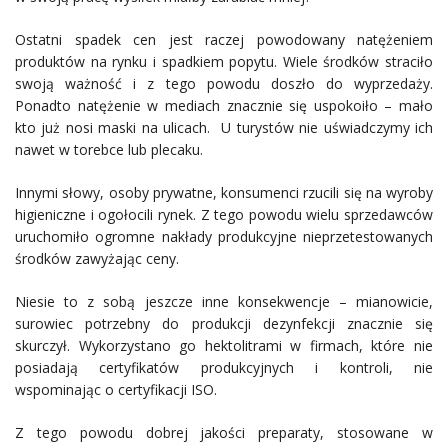
Ostatni spadek cen jest raczej powodowany natężeniem
produktów na rynku i spadkiem popytu. Wiele środków straciło
swoją ważność i z tego powodu doszło do wyprzedaży.
Ponadto natężenie w mediach znacznie się uspokoiło – mało
kto już nosi maski na ulicach. U turystów nie uświadczymy ich
nawet w torebce lub plecaku.
Innymi słowy, osoby prywatne, konsumenci rzucili się na wyroby
higieniczne i ogołocili rynek. Z tego powodu wielu sprzedawców
uruchomiło ogromne nakłady produkcyjne nieprzetestowanych
środków zawyżając ceny.
Niesie to z sobą jeszcze inne konsekwencje – mianowicie,
surowiec potrzebny do produkcji dezynfekcji znacznie się
skurczył. Wykorzystano go hektolitrami w firmach, które nie
posiadają certyfikatów produkcyjnych i kontroli, nie
wspominając o certyfikacji ISO.
Z tego powodu dobrej jakości preparaty, stosowane w