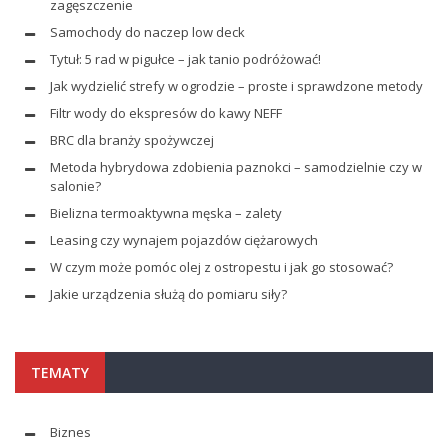
zagęszczenie
Samochody do naczep low deck
Tytuł: 5 rad w pigułce – jak tanio podróżować!
Jak wydzielić strefy w ogrodzie – proste i sprawdzone metody
Filtr wody do ekspresów do kawy NEFF
BRC dla branży spożywczej
Metoda hybrydowa zdobienia paznokci – samodzielnie czy w
salonie?
Bielizna termoaktywna męska – zalety
Leasing czy wynajem pojazdów ciężarowych
W czym może pomóc olej z ostropestu i jak go stosować?
Jakie urządzenia służą do pomiaru siły?
TEMATY
Biznes