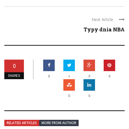
Next Article
Typy dnia NBA
0
SHARES
+
0
0
0
0
0
RELATED ARTICLES
MORE FROM AUTHOR