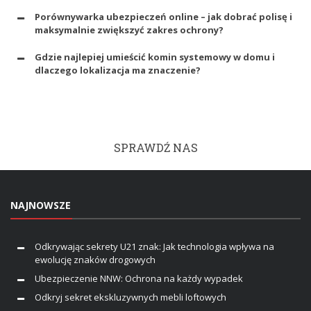
Porównywarka ubezpieczeń online – jak dobrać polisę i
maksymalnie zwiększyć zakres ochrony?
Gdzie najlepiej umieścić komin systemowy w domu i
dlaczego lokalizacja ma znaczenie?
SPRAWDŹ NAS
NAJNOWSZE
Odkrywając sekrety U21 znak: Jak technologia wpływa na
ewolucję znaków drogowych
Ubezpieczenie NNW: Ochrona na każdy wypadek
Odkryj sekret ekskluzywnych mebli loftowych