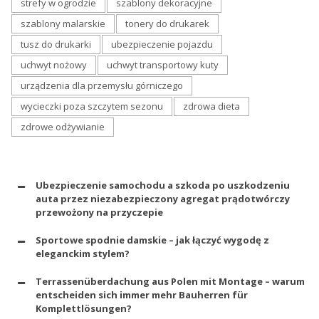
strefy w ogrodzie
szablony dekoracyjne
szablony malarskie
tonery do drukarek
tusz do drukarki
ubezpieczenie pojazdu
uchwyt nożowy
uchwyt transportowy kuty
urządzenia dla przemysłu górniczego
wycieczki poza szczytem sezonu
zdrowa dieta
zdrowe odżywianie
Ubezpieczenie samochodu a szkoda po uszkodzeniu
auta przez niezabezpieczony agregat prądotwórczy
przewożony na przyczepie
Sportowe spodnie damskie – jak łączyć wygodę z
eleganckim stylem?
Terrassenüberdachung aus Polen mit Montage – warum
entscheiden sich immer mehr Bauherren für
Komplettlösungen?