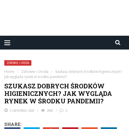
ZDROWIE I URODA
Home
›
Zdrowie i Uroda
›
Szukasz dobrych środków higienicznych?
Jak wygląda rynek w środku pandemii?
SZUKASZ DOBRYCH ŚRODKÓW
HIGIENICZNYCH? JAK WYGLĄDA
RYNEK W ŚRODKU PANDEMII?
3 LISTOPADA, 2020
2650
0
SHARE: