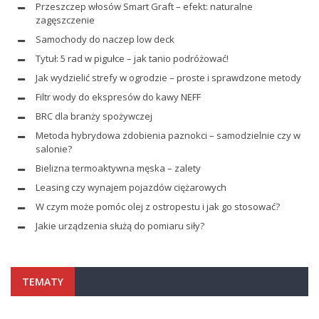
Przeszczep włosów Smart Graft – efekt: naturalne
zagęszczenie
Samochody do naczep low deck
Tytuł: 5 rad w pigułce – jak tanio podróżować!
Jak wydzielić strefy w ogrodzie – proste i sprawdzone metody
Filtr wody do ekspresów do kawy NEFF
BRC dla branży spożywczej
Metoda hybrydowa zdobienia paznokci – samodzielnie czy w
salonie?
Bielizna termoaktywna męska – zalety
Leasing czy wynajem pojazdów ciężarowych
W czym może pomóc olej z ostropestu i jak go stosować?
Jakie urządzenia służą do pomiaru siły?
TEMATY