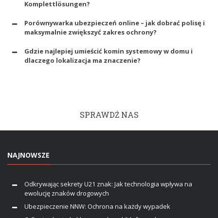
Komplettlösungen?
Porównywarka ubezpieczeń online – jak dobrać polisę i
maksymalnie zwiększyć zakres ochrony?
Gdzie najlepiej umieścić komin systemowy w domu i
dlaczego lokalizacja ma znaczenie?
SPRAWDŹ NAS
NAJNOWSZE
Odkrywając sekrety U21 znak: Jak technologia wpływa na
ewolucję znaków drogowych
Ubezpieczenie NNW: Ochrona na każdy wypadek