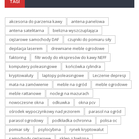
TAGI
akcesoria do parzenia kawy
antena panelowa
antena satelitarna
bielizna wyszczuplająca
ciężarowe samochody DAF
czujniki do pomiaru siły
depilacja laserem
drewniane meble ogrodowe
faktoring
filtr wody do ekspresów do kawy NEFF
komputery poleasingowe
końcówka cylindra
kryptowaluty
laptopy poleasingowe
Leczenie depresji
mata na zamówienie
meble na ogród
meble ogrodowe
meble rattanowe
noclegi na mazurach
nowoczesne okna
odkuwka
okna pcv
ośrodek wypoczynkowy nad jeziorem
parasol na ogród
parasol ogrodowy
podkładka ochronna
polisa oc
pomiar siły
psylocybina
rynek kryptowalut
samochody ciężarowe
sklep z bielizna