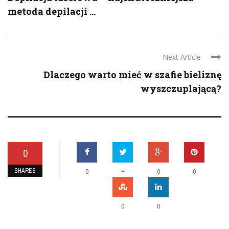
metoda depilacji ...
Next Article
Dlaczego warto mieć w szafie bieliznę
wyszczuplającą?
0
SHARES
+
0
0
0
0
0