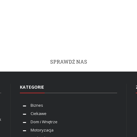
SPRAWDŹ NAS
KATEGORIE
Biznes
Ciekawe
k
Dom i Wnętrze
Motoryzacja