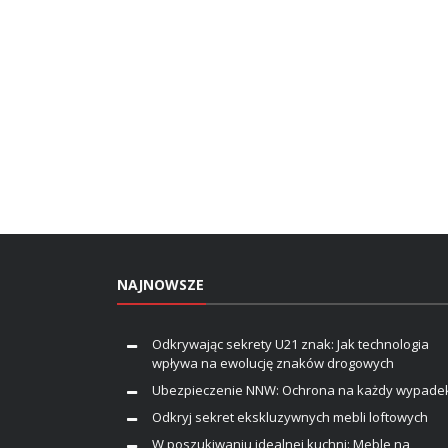
NAJNOWSZE
Odkrywając sekrety U21 znak: Jak technologia
wpływa na ewolucję znaków drogowych
Ubezpieczenie NNW: Ochrona na każdy wypade
Odkryj sekret ekskluzywnych mebli loftowych
W poszukiwaniu idealnej kuchni: Meble na