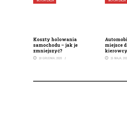
MOTORYZACJA
MOTORYZACJA
Koszty holowania
Automobi
samochodu – jak je
miejsce 
zmniejszyć?
kierowc
18 GRUDNIA, 2020
15 MAJA, 20