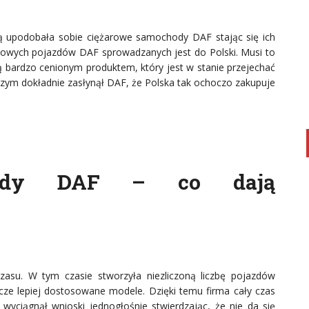
ią upodobała sobie ciężarowe samochody DAF stając się ich
nowych pojazdów DAF sprowadzanych jest do Polski. Musi to
bardzo cenionym produktem, który jest w stanie przejechać
 Czym dokładnie zasłynął DAF, że Polska tak ochoczo zakupuje
chody DAF – co dają
asu. W tym czasie stworzyła niezliczoną liczbę pojazdów
cze lepiej dostosowane modele. Dzięki temu firma cały czas
F wyciągnął wnioski jednogłośnie stwierdzając, że nie da się