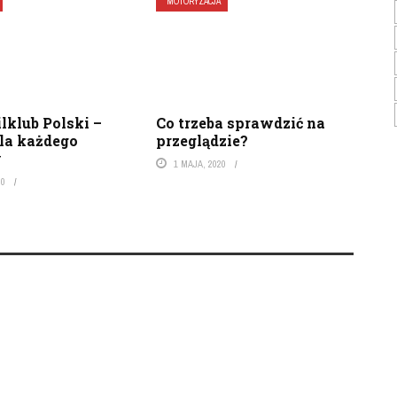
MOTORYZACJA
lklub Polski –
Co trzeba sprawdzić na
dla każdego
przeglądzie?
y
1 MAJA, 2020
20