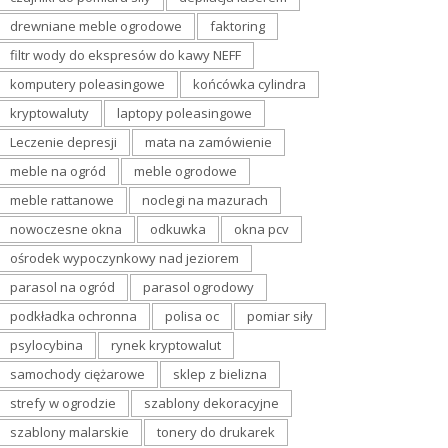
drewniane meble ogrodowe
faktoring
filtr wody do ekspresów do kawy NEFF
komputery poleasingowe
końcówka cylindra
kryptowaluty
laptopy poleasingowe
Leczenie depresji
mata na zamówienie
meble na ogród
meble ogrodowe
meble rattanowe
noclegi na mazurach
nowoczesne okna
odkuwka
okna pcv
ośrodek wypoczynkowy nad jeziorem
parasol na ogród
parasol ogrodowy
podkładka ochronna
polisa oc
pomiar siły
psylocybina
rynek kryptowalut
samochody ciężarowe
sklep z bielizna
strefy w ogrodzie
szablony dekoracyjne
szablony malarskie
tonery do drukarek