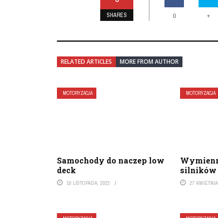
SHARES
+
0
RELATED ARTICLES
MORE FROM AUTHOR
MOTORYZACJA
MOTORYZACJA
Samochody do naczep low
Wymienne
deck
silników
10 LISTOPADA, 2022
27 KWIETNIA