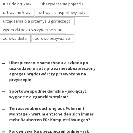
tusz do drukarki
ubezpieczenie pojazdu
uchwyt nożowy
uchwyt transportowy kuty
urządzenia dla przemysłu górniczego
wycieczki poza szczytem sezonu
zdrowa dieta
zdrowe odżywianie
Ubezpieczenie samochodu a szkoda po
uszkodzeniu auta przez niezabezpieczony
agregat prądotwórczy przewożony na
przyczepie
Sportowe spodnie damskie – jak łączyć
wygodę z eleganckim stylem?
Terrassenüberdachung aus Polen mit
Montage – warum entscheiden sich immer
mehr Bauherren für Komplettlösungen?
Porównywarka ubezpieczeń online – jak