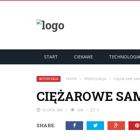
START
CIEKAWE
TECHNOLOGI
Home
›
Motoryzacja
›
Ciężarowe sa
MOTORYZACJA
CIĘŻAROWE SA
22 LIPCA, 2022
1335
0
SHARE: