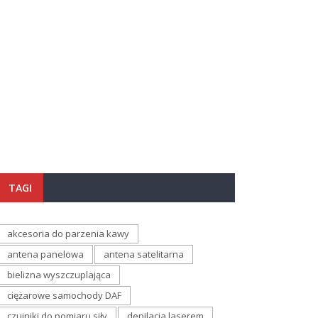
TAGI
akcesoria do parzenia kawy
antena panelowa
antena satelitarna
bielizna wyszczuplająca
ciężarowe samochody DAF
czujniki do pomiaru siły
depilacja laserem