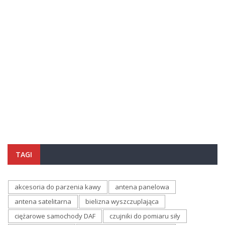
TAGI
akcesoria do parzenia kawy
antena panelowa
antena satelitarna
bielizna wyszczuplająca
ciężarowe samochody DAF
czujniki do pomiaru siły