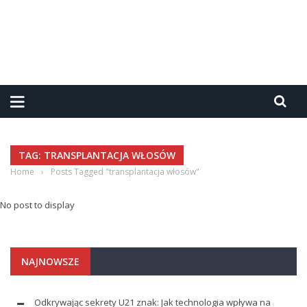
TAG: TRANSPLANTACJA WŁOSÓW
Home
›
Posts Tagged "transplantacja włosów"
No post to display
NAJNOWSZE
Odkrywając sekrety U21 znak: Jak technologia wpływa na