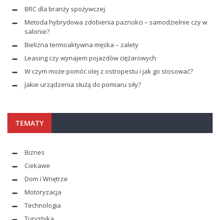
BRC dla branży spożywczej
Metoda hybrydowa zdobienia paznokci – samodzielnie czy w
salonie?
Bielizna termoaktywna męska – zalety
Leasing czy wynajem pojazdów ciężarowych
W czym może pomóc olej z ostropestu i jak go stosować?
Jakie urządzenia służą do pomiaru siły?
TEMATY
Biznes
Ciekawe
Dom i Wnętrze
Motoryzacja
Technologia
Turystyka