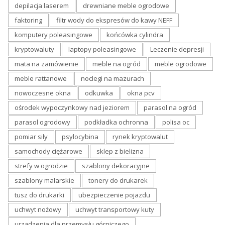
depilacja laserem
drewniane meble ogrodowe
faktoring
filtr wody do ekspresów do kawy NEFF
komputery poleasingowe
końcówka cylindra
kryptowaluty
laptopy poleasingowe
Leczenie depresji
mata na zamówienie
meble na ogród
meble ogrodowe
meble rattanowe
noclegi na mazurach
nowoczesne okna
odkuwka
okna pcv
ośrodek wypoczynkowy nad jeziorem
parasol na ogród
parasol ogrodowy
podkładka ochronna
polisa oc
pomiar siły
psylocybina
rynek kryptowalut
samochody ciężarowe
sklep z bielizna
strefy w ogrodzie
szablony dekoracyjne
szablony malarskie
tonery do drukarek
tusz do drukarki
ubezpieczenie pojazdu
uchwyt nożowy
uchwyt transportowy kuty
urządzenia dla przemysłu górniczego