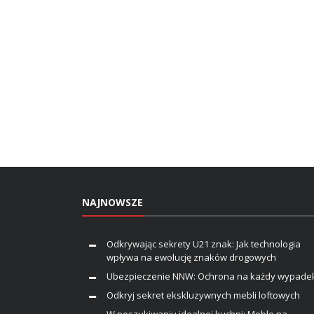
NAJNOWSZE
Odkrywając sekrety U21 znak: Jak technologia
wpływa na ewolucję znaków drogowych
Ubezpieczenie NNW: Ochrona na każdy wypade
Odkryj sekret ekskluzywnych mebli loftowych