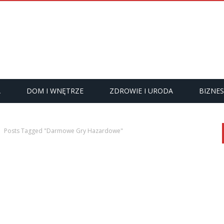
A
DOM I WNĘTRZE
ZDROWIE I URODA
BIZNES
Posts Tagged "Darmowe Gry Hazardowe"