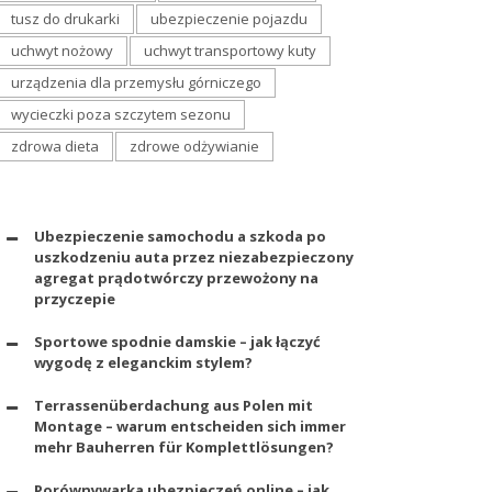
tusz do drukarki
ubezpieczenie pojazdu
uchwyt nożowy
uchwyt transportowy kuty
urządzenia dla przemysłu górniczego
wycieczki poza szczytem sezonu
zdrowa dieta
zdrowe odżywianie
Ubezpieczenie samochodu a szkoda po
uszkodzeniu auta przez niezabezpieczony
agregat prądotwórczy przewożony na
przyczepie
Sportowe spodnie damskie – jak łączyć
wygodę z eleganckim stylem?
Terrassenüberdachung aus Polen mit
Montage – warum entscheiden sich immer
mehr Bauherren für Komplettlösungen?
Porównywarka ubezpieczeń online – jak