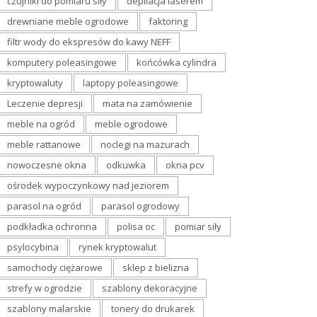
czujniki do pomiaru siły
depilacja laserem
drewniane meble ogrodowe
faktoring
filtr wody do ekspresów do kawy NEFF
komputery poleasingowe
końcówka cylindra
kryptowaluty
laptopy poleasingowe
Leczenie depresji
mata na zamówienie
meble na ogród
meble ogrodowe
meble rattanowe
noclegi na mazurach
nowoczesne okna
odkuwka
okna pcv
ośrodek wypoczynkowy nad jeziorem
parasol na ogród
parasol ogrodowy
podkładka ochronna
polisa oc
pomiar siły
psylocybina
rynek kryptowalut
samochody ciężarowe
sklep z bielizna
strefy w ogrodzie
szablony dekoracyjne
szablony malarskie
tonery do drukarek