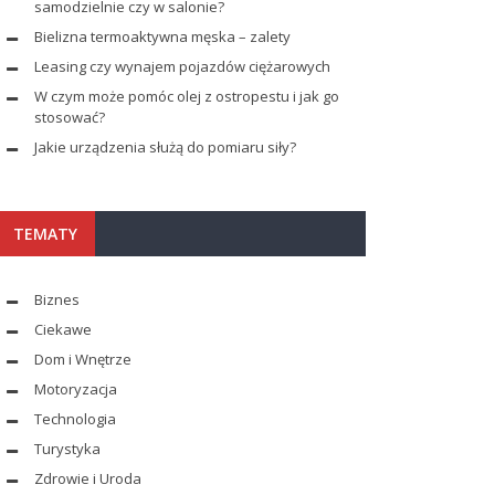
samodzielnie czy w salonie?
Bielizna termoaktywna męska – zalety
Leasing czy wynajem pojazdów ciężarowych
W czym może pomóc olej z ostropestu i jak go
stosować?
Jakie urządzenia służą do pomiaru siły?
TEMATY
Biznes
Ciekawe
Dom i Wnętrze
Motoryzacja
Technologia
Turystyka
Zdrowie i Uroda