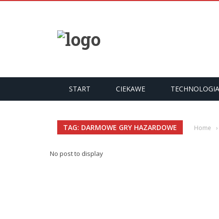
START
CIEKAWE
TECHNOLOGI
TAG: DARMOWE GRY HAZARDOWE
Home
›
No post to display