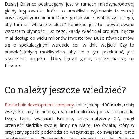
Dzisiaj Binance postrzegany jest w ramach międzynarodowej
giełdy kryptowalut, która to umożliwia wykonanie transakcji
poszczególnymi coinami. Dlaczego tak wiele osób dąży do tego,
aby tam się właśnie znaleźć? Poniekąd jest to spowodowane
wzrostem płynności. Do tego, każdy właściciel projektu będzie
miał dostęp do wielu milionów inwestorów. Dużo również mówi
się o spekulacyjnym wzroście cen w dniu wejścia. Czy to
prawda? Jedyną możliwością, aby się o tym przekonać, jest
stworzenie projektu, który będzie godny znalezienia się na
Binance.
Co należy jeszcze wiedzieć?
Blockchain development company
, takie jak np.
10Clouds,
robią
wszystko, aby technologia łańcucha bloków poszła do przodu.
Dzięki temu właściciel Binance, charyzmatyczny CZ, mógł
przenieść siedzibę swojej firmy na Maltę. Do świata, który w
przyjazny sposób podchodzi do wszystkiego, co związane jest z
kryptowalutami. Ciekawostką jest również to, że Binance