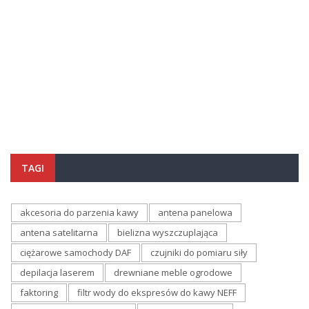
TAGI
akcesoria do parzenia kawy
antena panelowa
antena satelitarna
bielizna wyszczuplająca
ciężarowe samochody DAF
czujniki do pomiaru siły
depilacja laserem
drewniane meble ogrodowe
faktoring
filtr wody do ekspresów do kawy NEFF