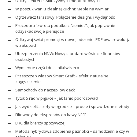
Odkryj sekret ekskluzywnych mebli loftowych
W poszukiwaniu idealnej kuchni: Meble na wymiar
Ogrzewacz tarasowy: Połączenie designu i wydajności
Procedura “zwrotu podatku z Niemiec”: jak poprawnie
odzyskać swoje pieniądze
Odkrywaj świat promocji w nowej odsłonie: PDF-owa rewolucja
w zakupach!
Ubezpieczenia NNW: Nowy standard w świecie finansów
osobistych
Wymienne części do silników Iveco
Przeszczep włosów Smart Graft – efekt: naturalne
zagęszczenie
Samochody do naczep low deck
Tytuł: 5 rad w pigułce – jak tanio podróżować!
Jak wydzielić strefy w ogrodzie – proste i sprawdzone metody
Filtr wody do ekspresów do kawy NEFF
BRC dla branży spożywczej
Metoda hybrydowa zdobienia paznokci – samodzielnie czy w
salonie?