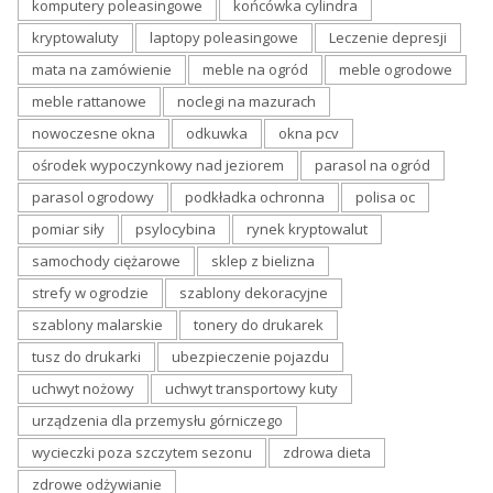
komputery poleasingowe
końcówka cylindra
kryptowaluty
laptopy poleasingowe
Leczenie depresji
mata na zamówienie
meble na ogród
meble ogrodowe
meble rattanowe
noclegi na mazurach
nowoczesne okna
odkuwka
okna pcv
ośrodek wypoczynkowy nad jeziorem
parasol na ogród
parasol ogrodowy
podkładka ochronna
polisa oc
pomiar siły
psylocybina
rynek kryptowalut
samochody ciężarowe
sklep z bielizna
strefy w ogrodzie
szablony dekoracyjne
szablony malarskie
tonery do drukarek
tusz do drukarki
ubezpieczenie pojazdu
uchwyt nożowy
uchwyt transportowy kuty
urządzenia dla przemysłu górniczego
wycieczki poza szczytem sezonu
zdrowa dieta
zdrowe odżywianie