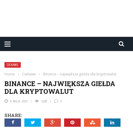
CIEKAWE
Home
›
Ciekawe
›
Binance – największa giełda dla kryptowalut
BINANCE – NAJWIĘKSZA GIEŁDA
DLA KRYPTOWALUT
6 MAJA, 2022
1308
0
SHARE: