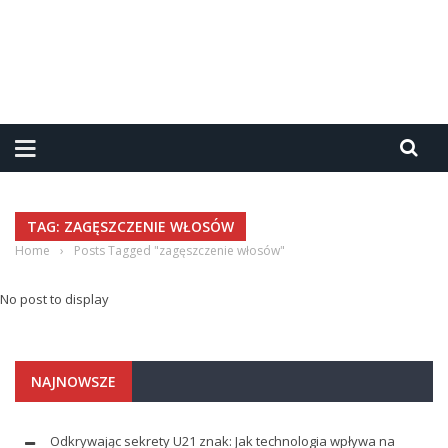
TAG: ZAGĘSZCZENIE WŁOSÓW
Home
›
Posts Tagged "zagęszczenie włosów"
No post to display
NAJNOWSZE
Odkrywając sekrety U21 znak: Jak technologia wpływa na