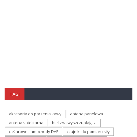
TAGI
akcesoria do parzenia kawy
antena panelowa
antena satelitarna
bielizna wyszczuplająca
ciężarowe samochody DAF
czujniki do pomiaru siły