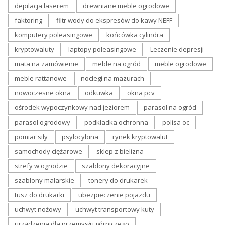
depilacja laserem
drewniane meble ogrodowe
faktoring
filtr wody do ekspresów do kawy NEFF
komputery poleasingowe
końcówka cylindra
kryptowaluty
laptopy poleasingowe
Leczenie depresji
mata na zamówienie
meble na ogród
meble ogrodowe
meble rattanowe
noclegi na mazurach
nowoczesne okna
odkuwka
okna pcv
ośrodek wypoczynkowy nad jeziorem
parasol na ogród
parasol ogrodowy
podkładka ochronna
polisa oc
pomiar siły
psylocybina
rynek kryptowalut
samochody ciężarowe
sklep z bielizna
strefy w ogrodzie
szablony dekoracyjne
szablony malarskie
tonery do drukarek
tusz do drukarki
ubezpieczenie pojazdu
uchwyt nożowy
uchwyt transportowy kuty
urządzenia dla przemysłu górniczego