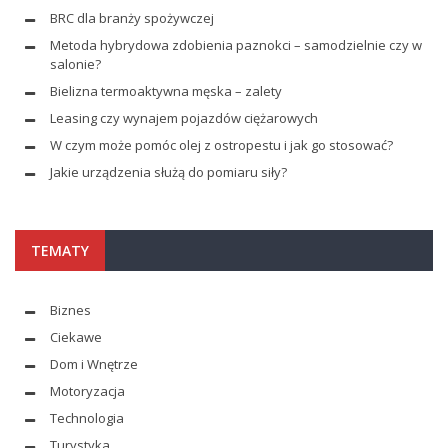
BRC dla branży spożywczej
Metoda hybrydowa zdobienia paznokci – samodzielnie czy w
salonie?
Bielizna termoaktywna męska – zalety
Leasing czy wynajem pojazdów ciężarowych
W czym może pomóc olej z ostropestu i jak go stosować?
Jakie urządzenia służą do pomiaru siły?
TEMATY
Biznes
Ciekawe
Dom i Wnętrze
Motoryzacja
Technologia
Turystyka